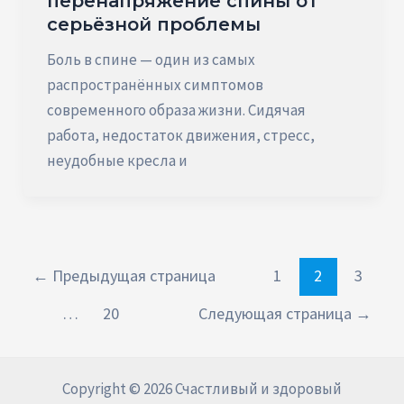
перенапряжение спины от
серьёзной проблемы
Боль в спине — один из самых
распространённых симптомов
современного образа жизни. Сидячая
работа, недостаток движения, стресс,
неудобные кресла и
Постраничная
←
Предыдущая страница
1
2
3
навигация
…
20
Следующая страница
→
записи
Copyright © 2026 Счастливый и здоровый