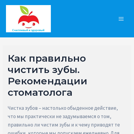
Перейти
к
содержимому
Main
Men
Как правильно
чистить зубы.
Рекомендации
стоматолога
Чистка зубов – настолько обыденное действие,
что мы практически не задумываемся о том,
правильно ли чистим зубы и к чему приводят те
ошибки, которые мы допускаем ежедневно. Для