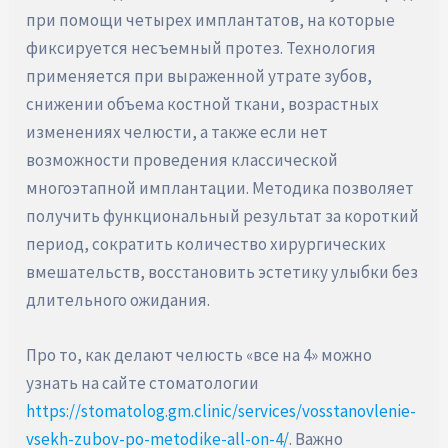
при помощи четырех имплантатов, на которые
фиксируется несъемный протез. Технология
применяется при выраженной утрате зубов,
снижении объема костной ткани, возрастных
изменениях челюсти, а также если нет
возможности проведения классической
многоэтапной имплантации. Методика позволяет
получить функциональный результат за короткий
период, сократить количество хирургических
вмешательств, восстановить эстетику улыбки без
длительного ожидания.
Про то, как делают челюсть «все на 4» можно
узнать на сайте стоматологии
https://stomatolog.gm.clinic/services/vosstanovlenie-
vsekh-zubov-po-metodike-all-on-4/
. Важно