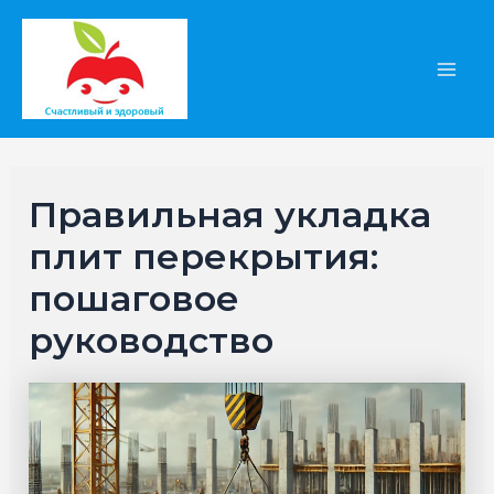
Перейти
к
содержимому
Main
Men
Правильная укладка
плит перекрытия:
пошаговое
руководство