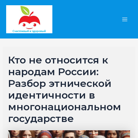
Перейти
к
содержимому
Main
Men
Кто не относится к
народам России:
Разбор этнической
идентичности в
многонациональном
государстве